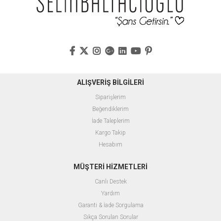
ALIŞVERİŞ BİLGİLERİ
Siparişlerim
Beğendiklerim
İade Taleplerim
Kargo Takip
Hesabım
MÜŞTERİ HİZMETLERİ
Canlı Destek
Yardım
Garanti & İade Sorgulama
Sıkça Sorulan Sorular