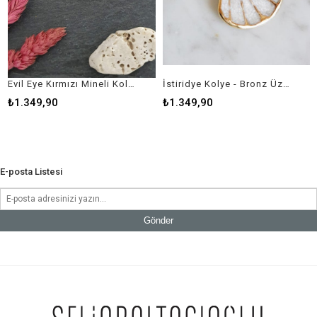
Evil Eye Kırmızı Mineli Kolye ( Bronz Üzeri Altın Kaplama )
İstiridye Kolye - Bronz Üzeri 22k Altın Kaplama
₺1.349,90
₺1.349,90
₺
E-posta Listesi
Gönder