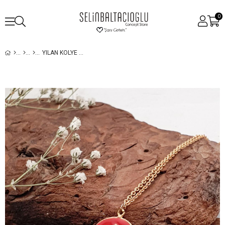
0
YILAN KOLYE MADALYON - KIRMIZI MINELI - EL YAPIMI - BRONZ ÜZERI 22K ALTIN KAPLAMA