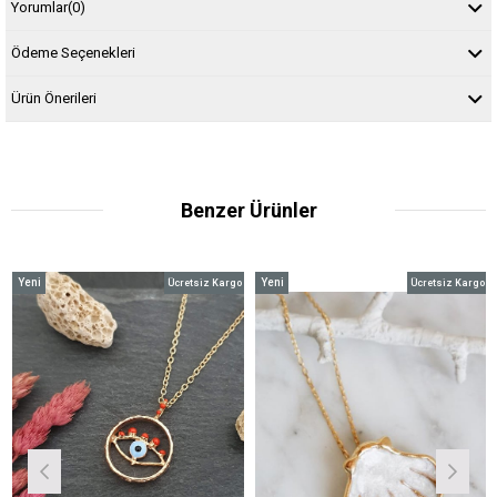
Yorumlar
(0)
Ödeme Seçenekleri
Ürün Önerileri
Benzer Ürünler
Yeni
Yeni
Ye
Ücretsiz Kargo
Ücretsiz Kargo
Ürün
Ürün
Ür