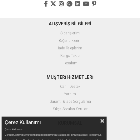
ALIŞVERİŞ BİLGİLERİ
Siparişlerim
Beğendiklerim
İade Taleplerim
Kargo Takip
Hesabım
MÜŞTERİ HİZMETLERİ
Canlı Destek
Yardım
Garanti & İade Sorgulama
Sıkça Sorulan Sorular
Çerez Kullanımı
KURUMSAL
Çerez Kullanımı:
Hakkımızda
Çerezler, sitemizi ziyaret ettiğinizde bilgisayarınız ya da mobil cihazınıza (akıllı telefon veya