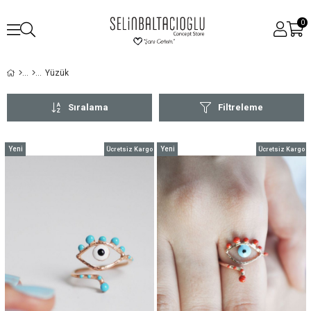
0
Yüzük
Sıralama
Filtreleme
Yeni
Yeni
Ücretsiz Kargo
Ücretsiz Kargo
Ürün
Ürün