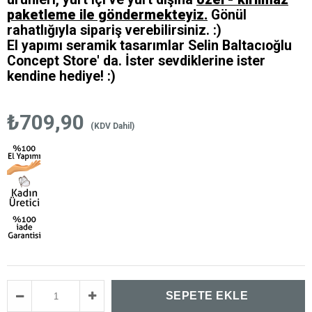
paketleme ile göndermekteyiz.
Gönül
rahatlığıyla sipariş verebilirsiniz. :)
El yapımı seramik tasarımlar Selin Baltacıoğlu
Concept Store' da. İster sevdiklerine ister
kendine hediye! :)
₺709,90
(KDV Dahil)