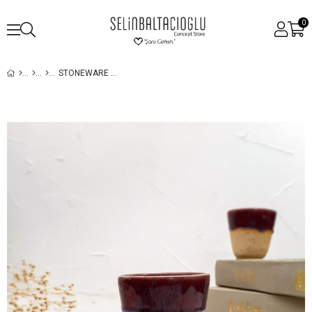
0
STONEWARE ESPRESSO BARDAĞI - EL YAPIMI STONEWARE SERAMIK - MÜRDÜM RENGI