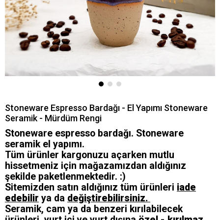
Stoneware Espresso Bardağı - El Yapımı Stoneware
Seramik - Mürdüm Rengi
Stoneware espresso bardağı. Stoneware
seramik el yapımı.
Tüm ürünler kargonuzu açarken mutlu
hissetmeniz için mağazamızdan aldığınız
şekilde paketlenmektedir. :)
Sitemizden satın aldığınız tüm ürünleri
iade
edebilir
ya da
değiştirebilirsiniz.
Seramik, cam ya da benzeri kırılabilecek
ürünleri, yurt içi ve yurt dışına
özel - kırılmaz