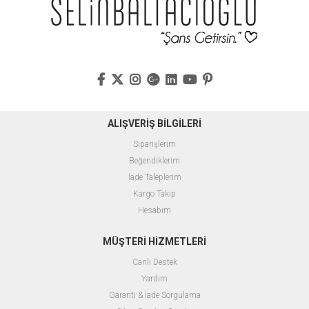
ALIŞVERİŞ BİLGİLERİ
Siparişlerim
Beğendiklerim
İade Taleplerim
Kargo Takip
Hesabım
MÜŞTERİ HİZMETLERİ
Canlı Destek
Yardım
Garanti & İade Sorgulama