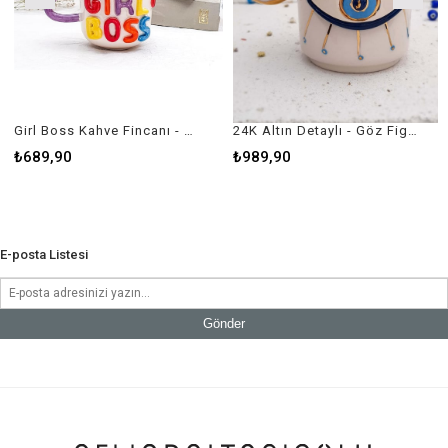
Girl Boss Kahve Fincanı - El Yapımı Seramik - Duble Boy
24K Altın Detaylı - Göz Figürlü Fincan - Nazar Serisi - Evil Eye Mug - El Yapımı Seramik
₺689,90
₺989,90
E-posta Listesi
Gönder