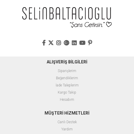
ALIŞVERİŞ BİLGİLERİ
Siparişlerim
Beğendiklerim
İade Taleplerim
Kargo Takip
Hesabım
MÜŞTERİ HİZMETLERİ
Canlı Destek
Yardım