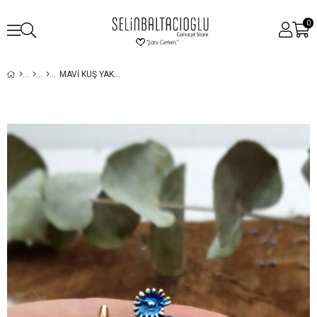
0
MAVI KUŞ YAKA İĞNESI - BROŞ - KUŞ FIGÜRLÜ