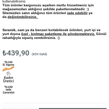
kullanabilirsiniz.
Tüm ürünler kargonuzu açarken mutlu hissetmeniz için
mağazamızdan aldığınız şekilde paketlenmektedir. :)
Sitemizden satın aldığınız tüm ürünleri
iade edebilir
ya
da
değiştirebilirsiniz.
Seramik, cam ya da benzeri kırılabilecek ürünleri, yurt içi ve
yurt dışına
özel - kırılmaz paketleme ile göndermekteyiz.
Gönül
rahatlığıyla sipariş verebilirsiniz. :)
₺439,90
(KDV Dahil)