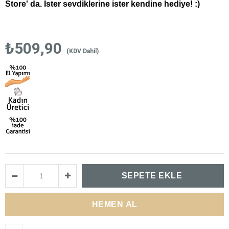
Store' da. İster sevdiklerine ister kendine hediye! :)
₺509,90
(KDV Dahil)