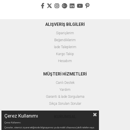
ALIŞVERİŞ BİLGİLERİ
Siparişlerim
Beğendiklerim
İade Taleplerim
Kargo Takip
Hesabım
MÜŞTERİ HİZMETLERİ
Canlı Destek
Yardım
Garanti & İade Sorgulama
Sıkça Sorulan Sorular
Çerez Kullanımı
KURUMSAL
Çerez Kullanımı:
Hakkımızda
Çerezler, sitemizi ziyaret ettiğinizde bilgisayarınız ya da mobil cihazınıza (akıllı telefon veya