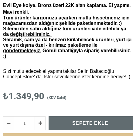
Evil Eye kolye. Bronz üzeri 22K altın kaplama. El yapımı.
Mavi renkli.
Tüm ürünler kargonuzu açarken mutlu hissetmeniz için
mağazamızdan aldığınız şekilde paketlenmektedir. :)
Sitemizden satın aldığınız tüm ürünleri
iade edebilir
ya
da
değiştirebilirsiniz.
Seramik, cam ya da benzeri kırılabilecek ürünleri, yurt içi
ve yurt dışına
özel - kırılmaz paketleme ile
göndermekteyiz.
Gönül rahatlığıyla sipariş verebilirsiniz.
:)
Sizi mutlu edecek el yapımı takılar Selin Baltacıoğlu
Concept Store' da. İster sevdiklerine ister kendine hediye! :)
₺1.349,90
(KDV Dahil)