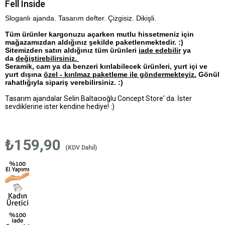
Fell Inside
Sloganlı ajanda. Tasarım defter. Çizgisiz. Dikişli.
Tüm ürünler kargonuzu açarken mutlu hissetmeniz için
mağazamızdan aldığınız şekilde paketlenmektedir. :)
Sitemizden satın aldığınız tüm ürünleri
iade edebilir
ya
da
değiştirebilirsiniz.
Seramik, cam ya da benzeri kırılabilecek ürünleri, yurt içi ve
yurt dışına
özel - kırılmaz paketleme ile göndermekteyiz.
Gönül
rahatlığıyla sipariş verebilirsiniz. :)
Tasarım ajandalar Selin Baltacıoğlu Concept Store' da. İster
sevdiklerine ister kendine hediye! :)
₺159,90
(KDV Dahil)